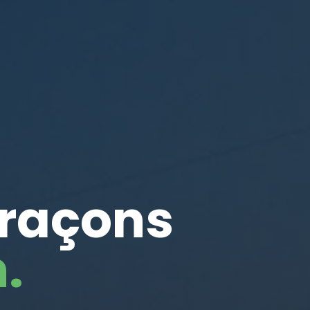
traçons
.