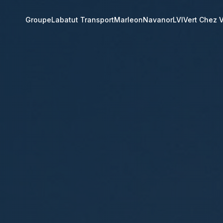
Groupe
Labatut Transport
Marleon
Navanor
LVI
Vert Chez 