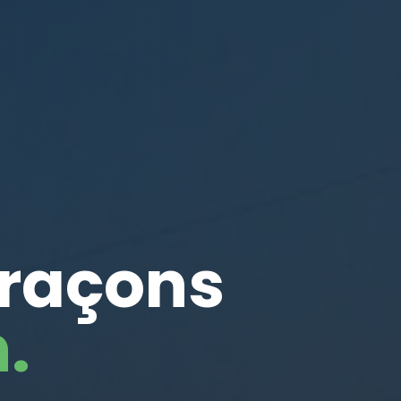
traçons
.