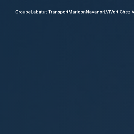
Groupe
Labatut Transport
Marleon
Navanor
LVI
Vert Chez 