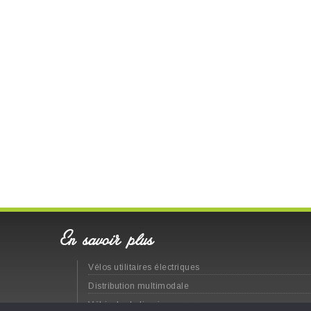
En savoir plus
Vélos utilitaires électriques
Distribution multimodale
Véhicule de livraison propre