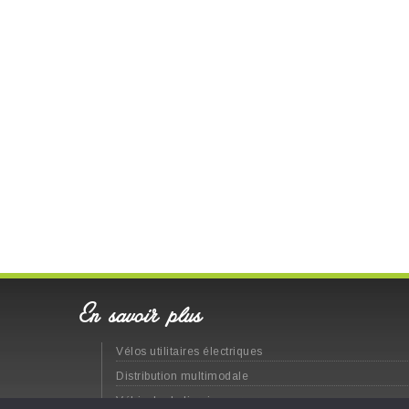
En savoir plus
Vélos utilitaires électriques
Distribution multimodale
Véhicule de livraison propre