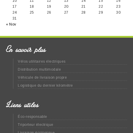
10
11
12
13
14
15
16
17
18
19
20
21
22
23
24
25
26
27
28
29
30
31
« Nov
En savoir plus
Vélos utilitaires électriques
Distribution multimodale
Véhicule de livraison propre
Logistique du dernier kilomètre
Liens utiles
Éco-responsable
Triporteur électrique
Livraison écologique