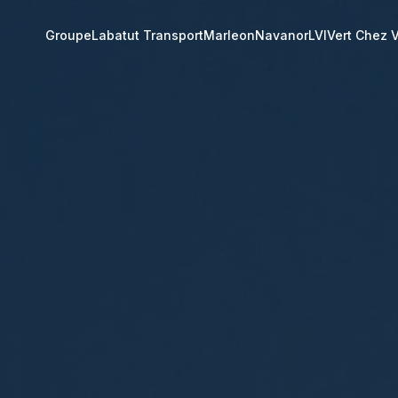
Groupe
Labatut Transport
Marleon
Navanor
LVI
Vert Chez 