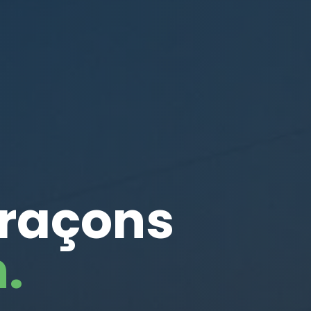
traçons
.