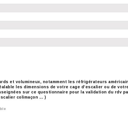
 et volumineux, notamment les réfrigérateurs américains*, 
 préalable les dimensions de votre cage d’escalier ou de vot
nseignées sur ce questionnaire pour la validation du rdv pa
calier colimaçon ... )
ible