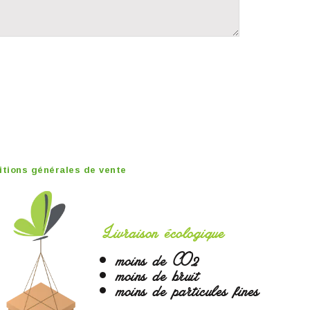
itions générales de vente
Livraison écologique
moins de CO2
moins de bruit
moins de particules fines