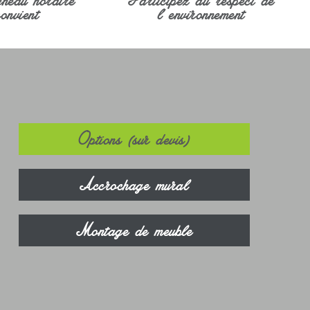
onvient
l' environnement
Options (sur devis)
Accrochage mural
Montage de meuble