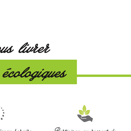
us livrer
 écologiques
éneau horaire
Participez au respect de