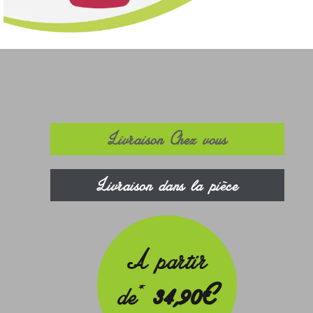
Livraison Chez vous
Livraison dans la pièce
A partir
*
de
34,90€